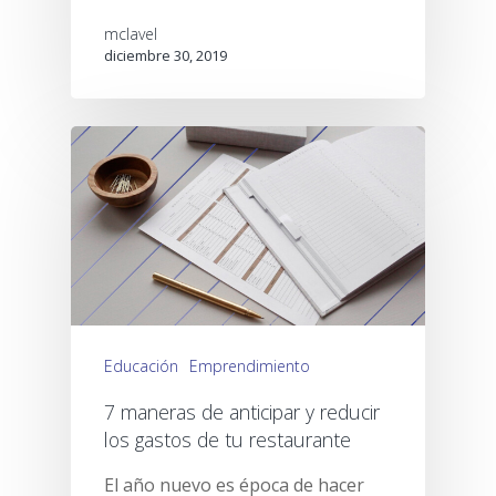
mclavel
diciembre 30, 2019
TPV
Clientes
Punto de venta
Análisis y gestión
Atención al clien
Restaurante tradiciona
Educación
Emprendimiento
Integraciones
Fast Food
Recursos
7 maneras de anticipar y reducir
Delivery por Deliver
Pizzería
los gastos de tu restaurante
Empleo
Blog
Click & Collect por F
Food Truck
El año nuevo es época de hacer
COVID-19