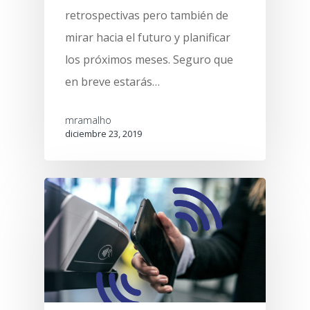
CONTACTO
retrospectivas pero también de
Bar
mirar hacia el futuro y planificar
Panadería
los próximos meses. Seguro que
Cafetería
en breve estarás…
Heladería
mramalho
diciembre 23, 2019
Dark kitchen
Cadena / Franquicia
Tienda de CBD