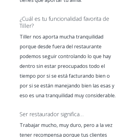
tienes que aportar tu alma.
TPV
¿Cuál es tu funcionalidad favorita de
Tiller?
Clientes
Punto de venta
Tiller nos aporta mucha tranquilidad
Análisis y gestión
Atención al clien
Restaurante tradiciona
porque desde fuera del restaurante
podemos seguir controlando lo que hay
Integraciones
Fast Food
Recursos
dentro sin estar preocupados todo el
Delivery por Deliver
Pizzería
Empleo
tiempo por si se está facturando bien o
Blog
Click & Collect por F
por si se están manejando bien las esas y
Food Truck
COVID-19
CONTACTO
eso es una tranquilidad muy considerable.
Bar
Panadería
Ser restaurador significa…
Trabajar mucho, muy duro, pero a la vez
Cafetería
tener recompensa porque tus clientes