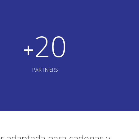
20
+
PARTNERS
ler adaptada para cadenas y