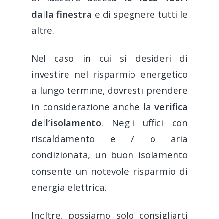
dalla finestra
e di spegnere tutti le
Pasticceria
altre.
Fast Food
Nel caso in cui si desideri di
Food Truck
investire nel risparmio energetico
Ghost-kitchen
a lungo termine, dovresti prendere
supporto@tillersyst
Franchising/Catene
in considerazione anche la
verifica
dell’isolamento
. Negli uffici con
Negozi cannabis light
riscaldamento e / o aria
condizionata, un buon isolamento
consente un notevole risparmio di
energia elettrica.
Inoltre, possiamo solo consigliarti