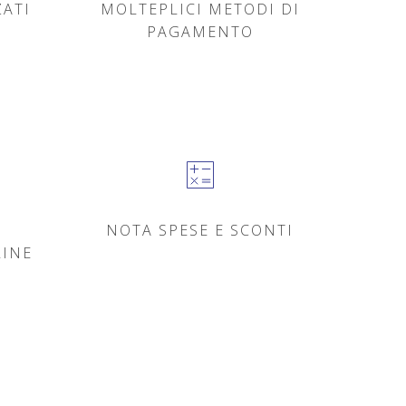
ATI
MOLTEPLICI METODI DI
PAGAMENTO
NOTA SPESE E SCONTI
LINE