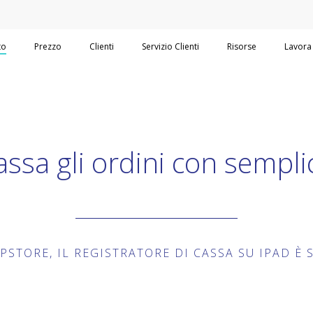
to
Prezzo
Clienti
Servizio Clienti
Risorse
Lavora
assa gli ordini con semplic
PSTORE, IL REGISTRATORE DI CASSA SU IPAD È 