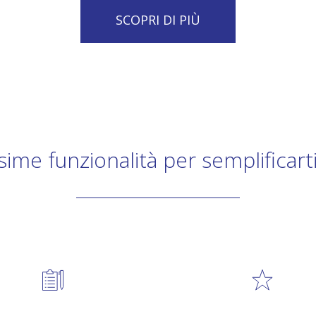
SCOPRI DI PIÙ
sime funzionalità per semplificarti 