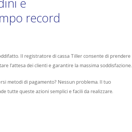
dini e
empo record
soddifatto. Il registratore di cassa Tiller consente di prendere
tare l’attesa dei clienti e garantire la massima soddisfazione.
ersi metodi di pagamento? Nessun problema. Il tuo
de tutte queste azioni semplici e facili da realizzare.