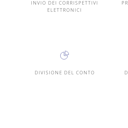
INVIO DEI CORRISPETTIVI
PR
ELETTRONICI
DIVISIONE DEL CONTO
D