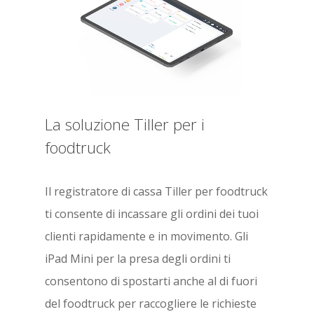
Servizio Clienti
Delivery – Deliverec
Terminale POS
Pizzeria
Risorse
Click & Collect – Fli
Bar
Lavora con noi
Blog
Fattura elettronica 
Caffetteria/Sala da tè
COVID-19
CONTATTI
GetYourBill
La soluzione Tiller per i
Gelateria
foodtruck
Pasticceria
Fast Food
Il registratore di cassa Tiller per foodtruck
ti consente di incassare gli ordini dei tuoi
Food Truck
clienti rapidamente e in movimento. Gli
Ghost-kitchen
iPad Mini per la presa degli ordini ti
supporto@tillersyst
Franchising/Catene
consentono di spostarti anche al di fuori
del foodtruck per raccogliere le richieste
Negozi cannabis light