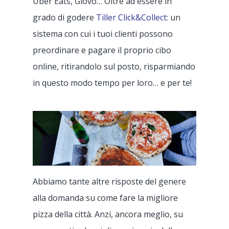
Uber Eats, Glovo… Oltre ad essere in
grado di godere
Tiller Click&Collect
: un
Prodotto
sistema con cui i tuoi clienti possono
preordinare e pagare il proprio cibo
Prezzo
Applicazione
online, ritirandolo sul posto, risparmiando
Back Office
Clienti
in questo modo tempo per loro… e per te!
Appmarket
Servizio Clienti
Ristorante
Delivery – Deliverec
Terminale POS
Pizzeria
Risorse
Click & Collect – Fli
Bar
Lavora con noi
Blog
Fattura elettronica 
Caffetteria/Sala da tè
COVID-19
Abbiamo tante altre risposte del genere
CONTATTI
GetYourBill
Gelateria
alla domanda su come fare la migliore
pizza della città. Anzi, ancora meglio, su
Pasticceria