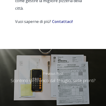
come gestire la migliore pizzeria della
Fast Food
città.
Food Truck
Vuoi saperne di più?
Contattaci!
Ghost-kitchen
supporto@tillersyst
Franchising/Catene
Negozi cannabis light
Previous Post
Scontrino Elettronico dal 1º luglio, siete pronti?