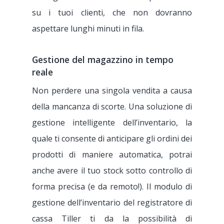
Prodotto
su i tuoi clienti, che non dovranno
aspettare lunghi minuti in fila.
Prezzo
Applicazione
Back Office
Clienti
Gestione del magazzino in tempo
reale
Appmarket
Servizio Clienti
Ristorante
Non perdere una singola vendita a causa
Delivery – Deliverec
Terminale POS
Pizzeria
Risorse
della mancanza di scorte. Una soluzione di
Click & Collect – Fli
gestione intelligente dell’inventario, la
Bar
Lavora con noi
Blog
quale ti consente di anticipare gli ordini dei
Fattura elettronica 
Caffetteria/Sala da tè
COVID-19
CONTATTI
prodotti di maniere automatica, potrai
GetYourBill
Gelateria
anche avere il tuo stock sotto controllo di
forma precisa (e da remoto!).
Il modulo di
Pasticceria
gestione dell’inventario del registratore di
Fast Food
cassa Tiller ti da la possibilità di