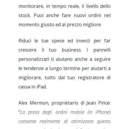
Food Truck
monitorare, in tempo reale, il livello dello
stock. Puoi anche fare nuovi ordini nel
Ghost-kitchen
supporto@tillersyst
momento giusto ed al prezzo migliore.
Franchising/Catene
Riduci le tue spese ed investi per far
Negozi cannabis light
crescere il tuo business. I pannelli
personalizzati ti aiutano anche a seguire
le tendenze a lungo termine per aiutarti a
migliorare, tutto dal tuo registratore di
cassa in iPad.
Alex Mermon, proprietario di Jean Pince:
“
La presa degli ordini mobile (in iPhone)
consente realmente di ottimizzare questo