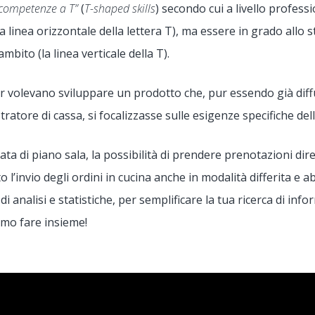
competenze a T
”
(
T-shaped skills
) secondo cui a livello profes
 linea orizzontale della lettera T), ma essere in grado allo
ito (la linea verticale della T).
nder volevano sviluppare un prodotto che, pur essendo già dif
tratore di cassa, si focalizzasse sulle esigenze specifiche del
a di piano sala, la possibilità di prendere prenotazioni dire
o l’invio degli ordini in cucina anche in modalità differita
ia di analisi e statistiche, per semplificare la tua ricerca di i
mmo fare insieme!