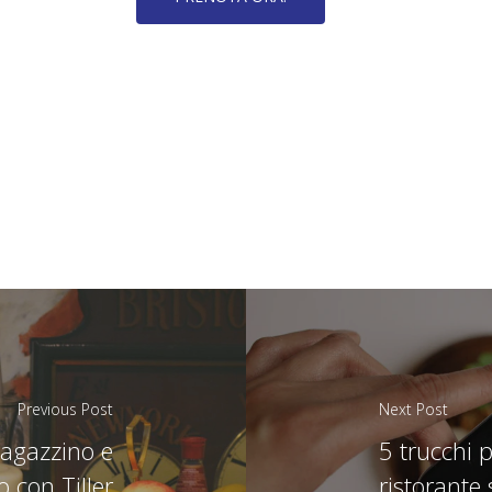
Previous Post
Next Post
 magazzino e
5 trucchi p
 con Tiller
ristorante