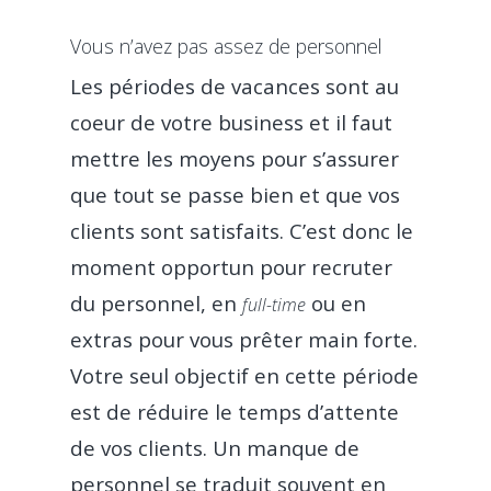
Vous n’avez pas assez de personnel
Les périodes de vacances sont au
coeur de votre business et il faut
mettre les moyens pour s’assurer
que tout se passe bien et que vos
clients sont satisfaits. C’est donc le
moment opportun pour recruter
du personnel, en
ou en
Produit
full-time
extras pour vous prêter main forte.
Prix
Commande et encaiss
Votre seul objectif en cette période
est de réduire le temps d’attente
Clients
Caisse enregistreu
Gestion et analyse
de vos clients. Un manque de
Assistance
Restaurant traditionne
personnel se traduit souvent en
TPE Universel – Till
Tableau de bord en
Partenaires