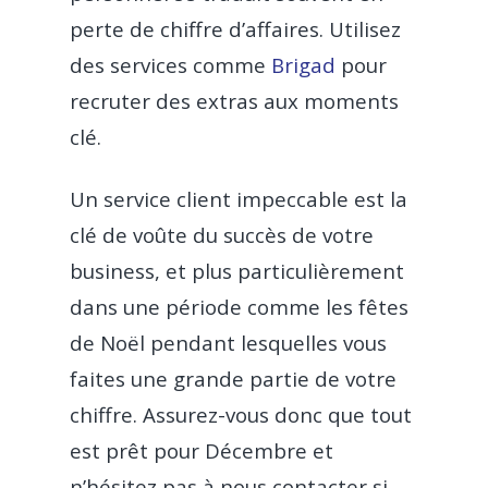
Fast Food
Ressources
perte de chiffre d’affaires. Utilisez
réel
Livraison avec Deliv
des services comme
Brigad
pour
Pizzeria
Carrière
Blog
Click & Collect avec
recruter des extras aux moments
Food Truck
Guides & Livres Blanc
Mon menu en Q
clé.
Commande en ligne
Boulangerie
Code
Flipdish
COVID-19
Un service client impeccable est la
Café
CONTACTEZ-NO
clé de voûte du succès de votre
Bar
business, et plus particulièrement
dans une période comme les fêtes
Glacier
de Noël pendant lesquelles vous
Dark kitchen
faites une grande partie de votre
Franchise
chiffre. Assurez-vous donc que tout
est prêt pour Décembre et
CBD shop
n’hésitez pas à nous contacter si