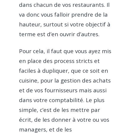
dans chacun de vos restaurants. Il
va donc vous falloir prendre de la
Produit
hauteur, surtout si votre objectif à
Prix
Commande et encaiss
terme est d’en ouvrir d’autres.
Clients
Pour cela, il faut que vous ayez mis
Caisse enregistreu
Gestion et analyse
Assistance
Restaurant traditionne
en place des process stricts et
TPE Universel – Till
Tableau de bord en
Partenaires
faciles à dupliquer, que ce soit en
Fast Food
Ressources
réel
Livraison avec Deliv
cuisine, pour la gestion des achats
Pizzeria
Carrière
Blog
et de vos fournisseurs mais aussi
Click & Collect avec
Food Truck
dans votre comptabilité. Le plus
Guides & Livres Blanc
Mon menu en Q
Commande en ligne
simple, c’est de les mettre par
Boulangerie
Code
Flipdish
COVID-19
écrit, de les donner à votre ou vos
Café
CONTACTEZ-NO
managers, et de les