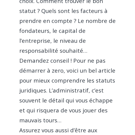
choix. Comment trouver le bon
Clients
statut ? Quels sont les facteurs à
Caisse enregistreu
Gestion et analyse
prendre en compte ? Le nombre de
Assistance
Restaurant traditionne
TPE Universel – Till
Tableau de bord en
Partenaires
fondateurs, le capital de
Fast Food
Ressources
réel
l’entreprise, le niveau de
Livraison avec Deliv
Pizzeria
responsabilité souhaité…
Carrière
Blog
Click & Collect avec
Demandez conseil ! Pour ne pas
Food Truck
Guides & Livres Blanc
Mon menu en Q
Commande en ligne
démarrer à zero, voici un bel article
Boulangerie
Code
Flipdish
COVID-19
pour mieux comprendre les statuts
Café
juridiques. L’administratif, c’est
CONTACTEZ-NO
souvent le détail qui vous échappe
Bar
et qui risquera de vous jouer des
Glacier
mauvais tours…
Dark kitchen
Assurez vous aussi d’être aux