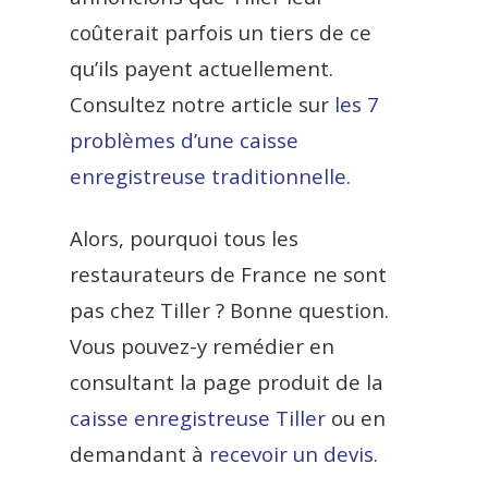
Produit
coûterait parfois un tiers de ce
Prix
qu’ils payent actuellement.
Commande et encaiss
Consultez notre article sur
les 7
Clients
problèmes d’une caisse
Caisse enregistreu
Gestion et analyse
Assistance
Restaurant traditionne
enregistreuse traditionnelle
.
TPE Universel – Till
Tableau de bord en
Partenaires
Fast Food
Ressources
réel
Alors, pourquoi tous les
Livraison avec Deliv
Pizzeria
restaurateurs de France ne sont
Carrière
Blog
Click & Collect avec
pas chez Tiller ? Bonne question.
Food Truck
Guides & Livres Blanc
Mon menu en Q
Commande en ligne
Vous pouvez-y remédier en
Boulangerie
Code
Flipdish
COVID-19
consultant la page produit de la
Café
caisse enregistreuse Tiller
ou en
CONTACTEZ-NO
demandant à
recevoir un devis
.
Bar