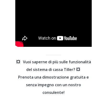
💥 Vuoi saperne di più sulle funzionalità
Prodotto
del sistema di cassa Tiller? 💥
Prenota una dimostrazione gratuita e
Prezzo
Applicazione
senza impegno con un nostro
Back Office
Clienti
consulente!
Appmarket
Servizio Clienti
Ristorante