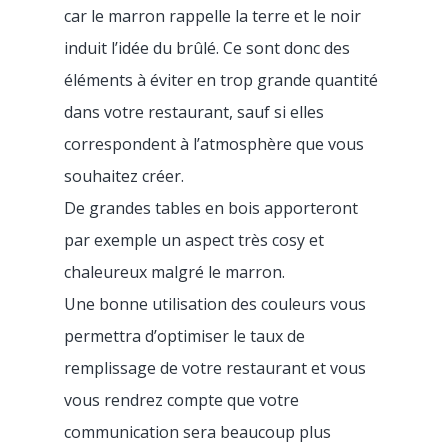
car le marron rappelle la terre et le noir
induit l’idée du brûlé. Ce sont donc des
éléments à éviter en trop grande quantité
dans votre restaurant, sauf si elles
Produit
correspondent à l’atmosphère que vous
Prix
souhaitez créer.
Commande et encaiss
De grandes tables en bois apporteront
Clients
par exemple un aspect très cosy et
Caisse enregistreu
Gestion et analyse
chaleureux malgré le marron.
Assistance
Restaurant traditionne
TPE Universel – Till
Tableau de bord en
Partenaires
Une bonne utilisation des couleurs vous
Fast Food
Ressources
réel
permettra d’optimiser le taux de
Livraison avec Deliv
Pizzeria
remplissage de votre restaurant et vous
Carrière
Blog
Click & Collect avec
vous rendrez compte que votre
Food Truck
Guides & Livres Blanc
Mon menu en Q
Commande en ligne
communication sera beaucoup plus