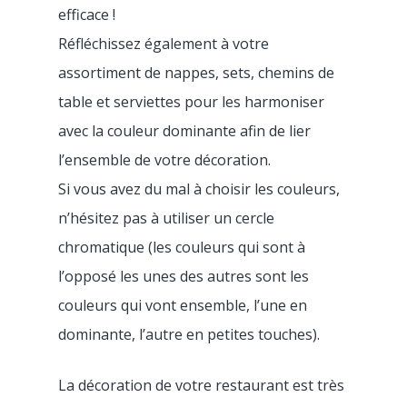
Boulangerie
Code
Flipdish
COVID-19
efficace !
Café
Réfléchissez également à votre
CONTACTEZ-NO
assortiment de nappes, sets, chemins de
Bar
table et serviettes pour les harmoniser
Glacier
avec la couleur dominante afin de lier
l’ensemble de votre décoration.
Dark kitchen
Si vous avez du mal à choisir les couleurs,
Franchise
n’hésitez pas à utiliser un cercle
CBD shop
chromatique (les couleurs qui sont à
l’opposé les unes des autres sont les
couleurs qui vont ensemble, l’une en
dominante, l’autre en petites touches).
La décoration de votre restaurant est très