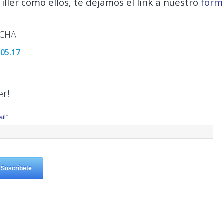
Tiller como ellos, te dejamos el link a nuestro
form
ECHA
.05.17
er!
il
*