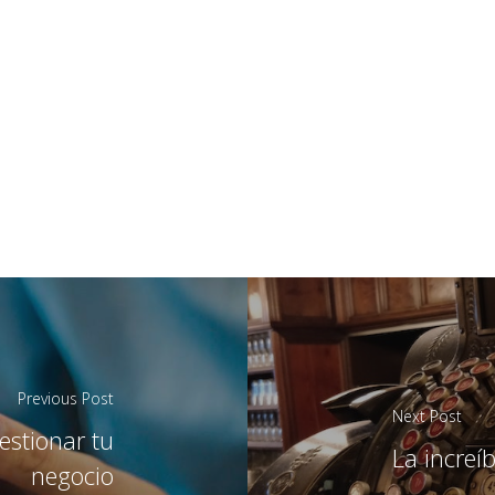
Previous Post
Next Post
estionar tu
La increíb
negocio