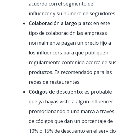
acuerdo con el segmento del
Análisis y gestión
Atención al clien
Restaurante tradiciona
influencer y su número de seguidores.
Colaboración a largo plazo:
en este
Integraciones
Fast Food
Recursos
tipo de colaboración las empresas
Delivery por Deliver
Pizzería
Empleo
Blog
normalmente pagan un precio fijo a
Click & Collect por F
Food Truck
los influencers para que publiquen
COVID-19
CONTACTO
regularmente contenido acerca de sus
Bar
productos. Es recomendado para las
Panadería
redes de restaurantes.
Códigos de descuento:
es probable
Cafetería
que ya hayas visto a algún influencer
Heladería
promocionando a una marca a través
Dark kitchen
de códigos que dan un porcentaje de
10% o 15% de descuento en el servicio
Cadena / Franquicia