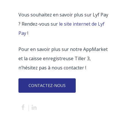
Assistance
Restaurant traditionne
TPE Universel – Till
Tableau de bord en
Partenaires
Fast Food
Ressources
Vous souhaitez en savoir plus sur Lyf Pay
réel
Livraison avec Deliv
? Rendez-vous sur
le site internet de Lyf
Pizzeria
Carrière
Blog
Click & Collect avec
Pay
!
Food Truck
Guides & Livres Blanc
Mon menu en Q
Commande en ligne
Pour en savoir plus sur notre AppMarket
Boulangerie
Code
Flipdish
COVID-19
et la caisse enregistreuse Tiller 3,
Café
CONTACTEZ-NO
n’hésitez pas à nous contacter !
Bar
CONTACTEZ-NOUS
Glacier
Dark kitchen
Franchise
CBD shop