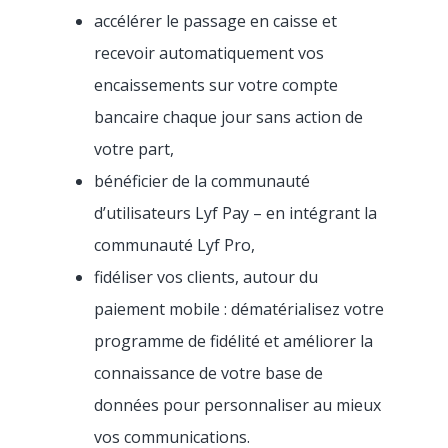
accélérer le passage en caisse et
recevoir automatiquement vos
encaissements sur votre compte
bancaire chaque jour sans action de
votre part,
bénéficier de la communauté
d’utilisateurs Lyf Pay – en intégrant la
communauté Lyf Pro,
fidéliser vos clients, autour du
Produit
paiement mobile : dématérialisez votre
programme de fidélité et améliorer la
Prix
Commande et encaiss
connaissance de votre base de
Clients
données pour personnaliser au mieux
Caisse enregistreu
Gestion et analyse
vos communications.