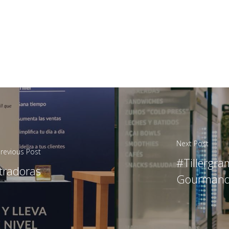
Next Post
revious Post
#Tillergra
tradoras
Gourmand