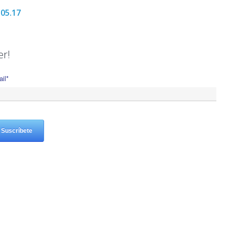
.05.17
er!
il
*