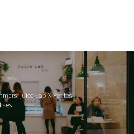
mmers: Juice Lab X Petites
ises