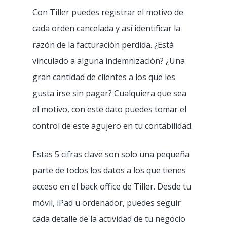
Con Tiller puedes registrar el motivo de
cada orden cancelada y así identificar la
razón de la facturación perdida. ¿Está
vinculado a alguna indemnización? ¿Una
gran cantidad de clientes a los que les
gusta irse sin pagar? Cualquiera que sea
TPV
el motivo, con este dato puedes tomar el
Clientes
Punto de venta
control de este agujero en tu contabilidad.
Análisis y gestión
Atención al clien
Restaurante tradiciona
Estas 5 cifras clave son solo una pequeña
Integraciones
Fast Food
Recursos
parte de todos los datos a los que tienes
acceso en el back office de Tiller. Desde tu
Delivery por Deliver
Pizzería
Empleo
Blog
móvil, iPad u ordenador, puedes seguir
Click & Collect por F
Food Truck
COVID-19
cada detalle de la actividad de tu negocio
CONTACTO