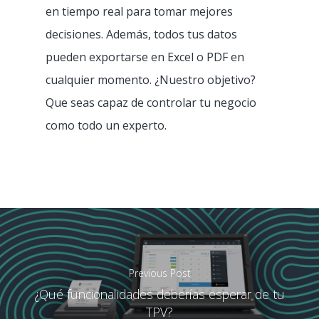
Bar
en tiempo real para tomar mejores
decisiones. Además, todos tus datos
Panadería
pueden exportarse en Excel o PDF en
Cafetería
cualquier momento. ¿Nuestro objetivo?
Que seas capaz de controlar tu negocio
Heladería
como todo un experto.
Dark kitchen
Cadena / Franquicia
Tienda de CBD
Previous Post
¿Qué funcionalidades deberías esperar de tu
TPV?