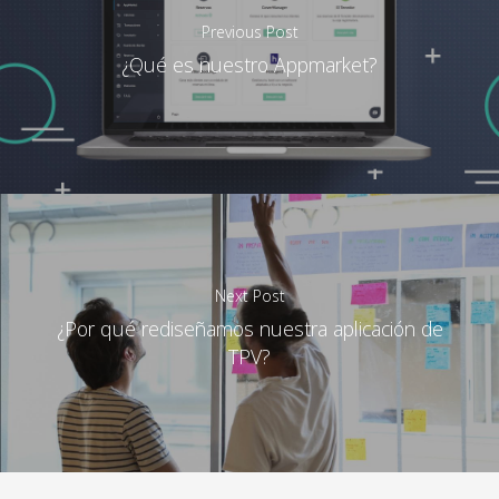
Previous Post
Cadena / Franquicia
¿Qué es nuestro Appmarket?
Tienda de CBD
Next Post
¿Por qué rediseñamos nuestra aplicación de
TPV?