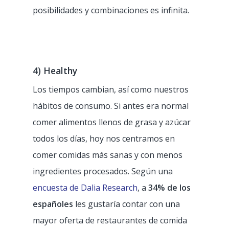
posibilidades y combinaciones es infinita.
TPV
4) Healthy
Clientes
Punto de venta
Los tiempos cambian, así como nuestros
Análisis y gestión
Atención al clien
Restaurante tradiciona
hábitos de consumo. Si antes era normal
Integraciones
Fast Food
Recursos
comer alimentos llenos de grasa y azúcar
Delivery por Deliver
todos los días, hoy nos centramos en
Pizzería
Empleo
Blog
comer comidas más sanas y con menos
Click & Collect por F
Food Truck
COVID-19
CONTACTO
ingredientes procesados. Según una
Bar
encuesta de Dalia Research
, a
34% de los
españoles
les gustaría contar con una
Panadería
mayor oferta de restaurantes de comida