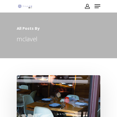
All Posts By
mclavel