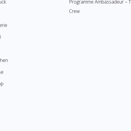
uck
Programme Ambassadeur – Til
Crew
erie
é
chen
se
op