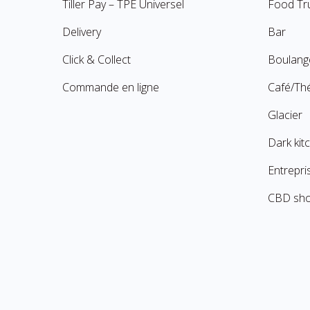
Tiller Pay – TPE Universel
Food Tr
Delivery
Bar
Click & Collect
Boulang
Commande en ligne
Café/Th
Glacier
Dark kit
Entrepri
CBD sh
© 2026 SumUp POS Pro.